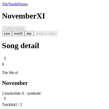
The
Year
In
Songs
November
XI
Jump to today
year
month
day
Jump to today
Song detail
9
The
9th
of
November
2
tracks
Side A ·
symbolic
Tracklist
2
/
2