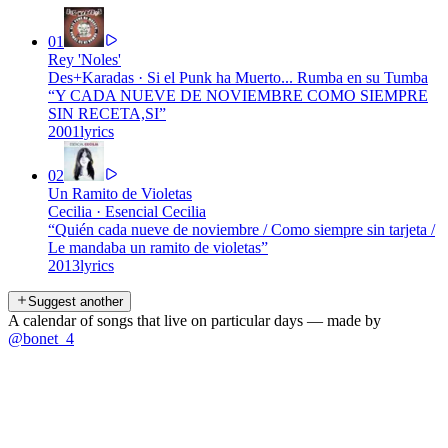
01
Rey 'Noles'
Des+Karadas
·
Si el Punk ha Muerto... Rumba en su Tumba
“
Y CADA NUEVE DE NOVIEMBRE COMO SIEMPRE
SIN RECETA,SI
”
2001
lyrics
02
Un Ramito de Violetas
Cecilia
·
Esencial Cecilia
“
Quién cada nueve de noviembre / Como siempre sin tarjeta /
Le mandaba un ramito de violetas
”
2013
lyrics
Suggest another
A calendar of songs that live on particular days — made by
@bonet_4