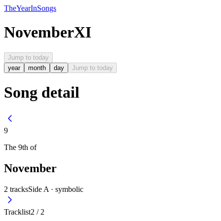
The
Year
In
Songs
November
XI
Jump to today
year
month
day
Jump to today
Song detail
9
The
9th
of
November
2
tracks
Side A ·
symbolic
Tracklist
2
/
2