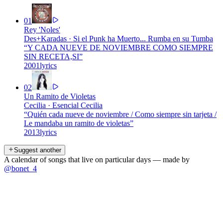
01
Rey 'Noles'
Des+Karadas
·
Si el Punk ha Muerto... Rumba en su Tumba
“
Y CADA NUEVE DE NOVIEMBRE COMO SIEMPRE
SIN RECETA,SI
”
2001
lyrics
02
Un Ramito de Violetas
Cecilia
·
Esencial Cecilia
“
Quién cada nueve de noviembre / Como siempre sin tarjeta /
Le mandaba un ramito de violetas
”
2013
lyrics
Suggest another
A calendar of songs that live on particular days — made by
@bonet_4